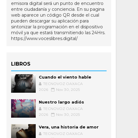
emisora digital será un punto de encuentro
entre ciudadanía y conciencia. En su pagina
web aparece un código QR desde el cual
pueden descargar su aplicación para
sintonizar la programación en el dispositivo
móvil ya que estará transmitiendo las 24Hrs.
https://www.voceslibres.digital/
LIBROS
Cuando el viento hable
TECNOVOZ OAXACA
2026
Nov 30, 2025
Nuestro largo adiós
TECNOVOZ OAXACA
2026
Nov 30, 2025
Vera, una historia de amor
TECNOVOZ OAXACA