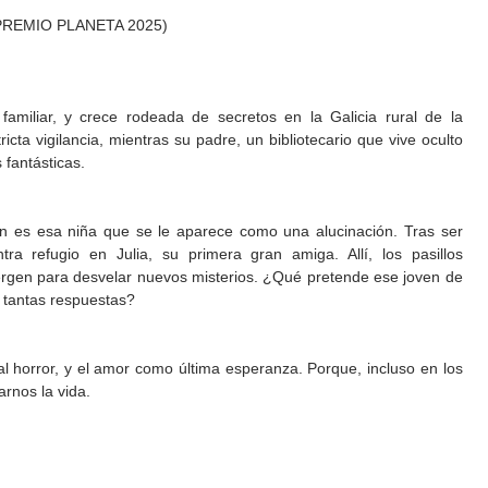
 PREMIO PLANETA 2025)
amiliar, y crece rodeada de secretos en la Galicia rural de la
cta vigilancia, mientras su padre, un bibliotecario que vive oculto
 fantásticas.
én es esa niña que se le aparece como una alucinación. Tras ser
ra refugio en Julia, su primera gran amiga. Allí, los pasillos
ergen para desvelar nuevos misterios. ¿Qué pretende ese joven de
r tantas respuestas?
al horror, y el amor como última esperanza. Porque, incluso en los
rnos la vida.