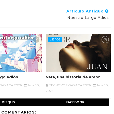
Artículo Antiguo
Nuestro Largo Adiós
LIBROS
rgo adiós
Vera, una historia de amor
OAXACA 2026
Nov 30,
TECNOVOZ OAXACA 2026
Nov 30,
2025
DISQUS
FACEBOOK
 COMENTARIOS: